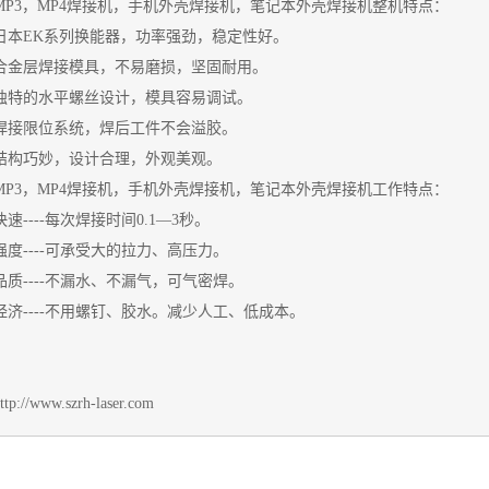
MP3，MP4焊接机，手机外壳焊接机，笔记本外壳焊接机整机特点：
日本EK系列换能器，功率强劲，稳定性好。
合金层焊接模具，不易磨损，坚固耐用。
独特的水平螺丝设计，模具容易调试。
焊接限位系统，焊后工件不会溢胶。
结构巧妙，设计合理，外观美观。
MP3，MP4焊接机，手机外壳焊接机，笔记本外壳焊接机工作特点：
快速----每次焊接时间0.1—3秒。
强度----可承受大的拉力、高压力。
品质----不漏水、不漏气，可气密焊。
经济----不用螺钉、胶水。减少人工、低成本。
ttp://www.szrh-laser.com