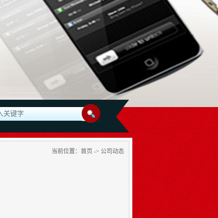
 深圳市瑞禾昌激光科技有限公司承接:深圳,龙华,石岩,大浪,观澜,宝安,
当前位置：
首页
->
公司动态