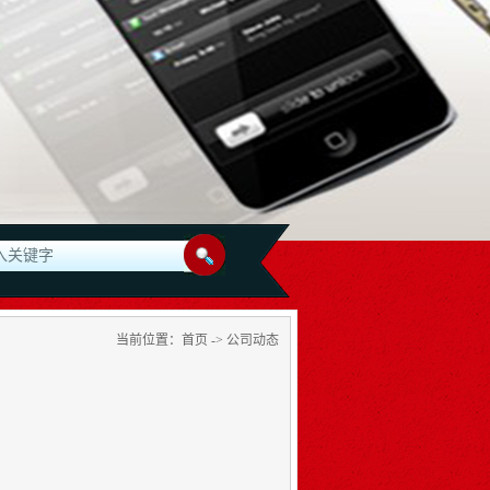
 深圳市瑞禾昌激光科技有限公司承接:深圳,龙华,石岩,大浪,观澜,宝安,
当前位置：
首页
->
公司动态